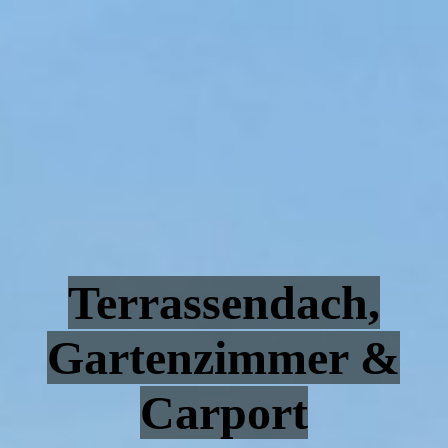
Terrassendach,
Gartenzimmer &
Carport